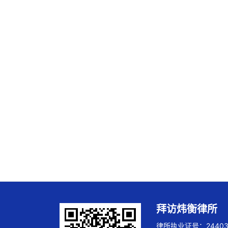
拜访炜衡律所
律所执业证号：244032