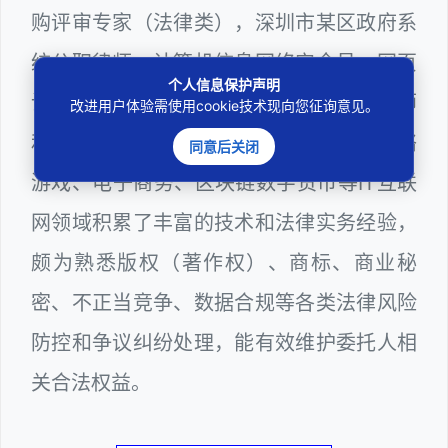
购评审专家（法律类），深圳市某区政府系
统公职律师、计算机信息网络安全员、网页
个人信息保护声明
设计师、计算机程序员、服务器维护工程师
改进用户体验需使用cookie技术现向您征询意见。
和网站站长多年，在软件程序源代码、网络
同意后关闭
游戏、电子商务、区块链数字货币等IT互联
网领域积累了丰富的技术和法律实务经验，
颇为熟悉版权（著作权）、商标、商业秘
密、不正当竞争、数据合规等各类法律风险
防控和争议纠纷处理，能有效维护委托人相
关合法权益。