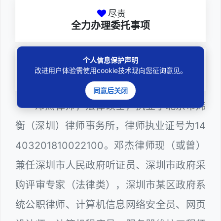
尽责
全力办理委托事项
个人信息保护声明
务实
改进用户体验需使用cookie技术现向您征询意见。
扎实维护合法权益
同意后关闭
邓杰律师，法律硕士，执业于北京市炜
衡（深圳）律师事务所，律师执业证号为14
403201810022100。邓杰律师现（或曾）
兼任深圳市人民政府听证员、深圳市政府采
购评审专家（法律类），深圳市某区政府系
统公职律师、计算机信息网络安全员、网页