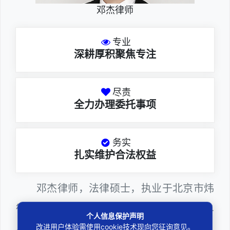
邓杰律师
专业
深耕厚积聚焦专注
尽责
全力办理委托事项
务实
扎实维护合法权益
邓杰律师，法律硕士，执业于北京市炜
衡（深圳）律师事务所，律师执业证号为14
个人信息保护声明
改进用户体验需使用cookie技术现向您征询意见。
403201810022100。邓杰律师现（或曾）