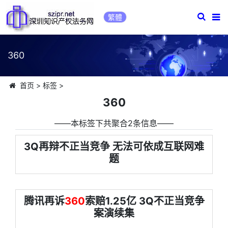
繁體
360
首页
>
标签
>
360
――本标签下共聚合2条信息――
3Q再辩不正当竞争 无法可依成互联网难
题
腾讯再诉
360
索赔1.25亿 3Q不正当竞争
案演续集