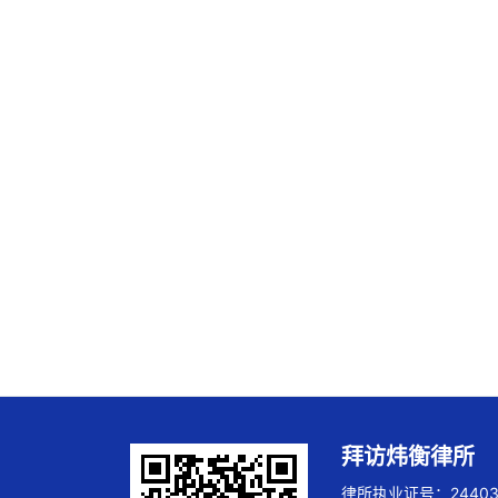
拜访炜衡律所
律所执业证号：244032