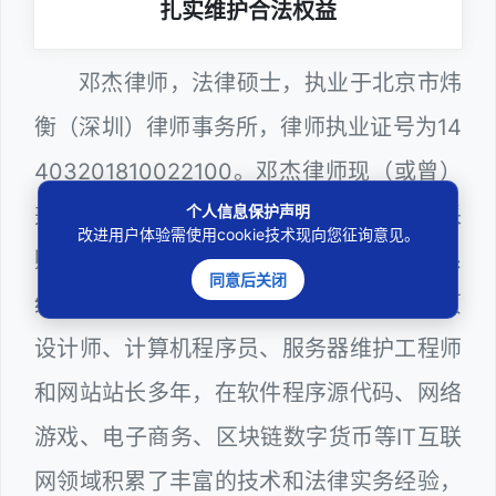
扎实维护合法权益
邓杰律师，法律硕士，执业于北京市炜
衡（深圳）律师事务所，律师执业证号为14
403201810022100。邓杰律师现（或曾）
个人信息保护声明
兼任深圳市人民政府听证员、深圳市政府采
改进用户体验需使用cookie技术现向您征询意见。
购评审专家（法律类），深圳市某区政府系
同意后关闭
统公职律师、计算机信息网络安全员、网页
设计师、计算机程序员、服务器维护工程师
和网站站长多年，在软件程序源代码、网络
游戏、电子商务、区块链数字货币等IT互联
网领域积累了丰富的技术和法律实务经验，