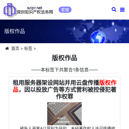
繁體
版权作品
首页
>
标签
>
版权作品
――本标签下共聚合1条信息――
租用服务器架设网站并用云盘传播
版权作
品
，因以投放广告等方式营利被控侵犯著
作权罪
被告人尹某A以营利为目的，未经著作权人许可传播他