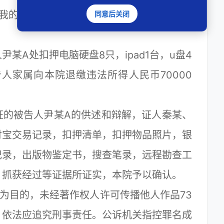
的小书屋”向公众传播的作品中有731部作
同意后关闭
A处扣押电脑硬盘8只，ipad1台，u盘4
人家属向本院退缴违法所得人民币70000
的被告人尹某A的供述和辩解，证人秦某、
付宝交易记录，扣押清单，扣押物品照片，银
记录，出版物鉴定书，搜查笔录，远程勘查工
，抓获经过等证据所证实，本院予以确认。
目的，未经著作权人许可传播他人作品73
，依法应追究刑事责任。公诉机关指控罪名成