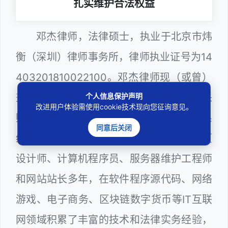
扎实维护合法权益
邓杰律师，法律硕士，执业于北京市炜
衡（深圳）律师事务所，律师执业证号为14
403201810022100。邓杰律师现（或曾）
个人信息保护声明
兼任深圳市人民政府听证员、深圳市政府采
改进用户体验需使用cookie技术现向您征询意见。
购评审专家（法律类），深圳市某区政府系
同意后关闭
统公职律师、计算机信息网络安全员、网页
设计师、计算机程序员、服务器维护工程师
和网站站长多年，在软件程序源代码、网络
游戏、电子商务、区块链数字货币等IT互联
网领域积累了丰富的技术和法律实务经验，