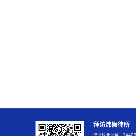
拜访炜衡律所
律所执业证号：244032