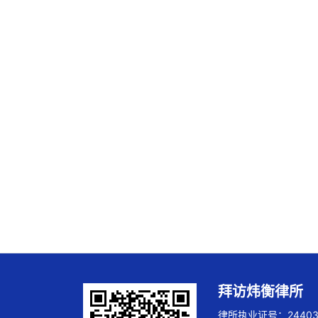
拜访炜衡律所
律所执业证号：244032