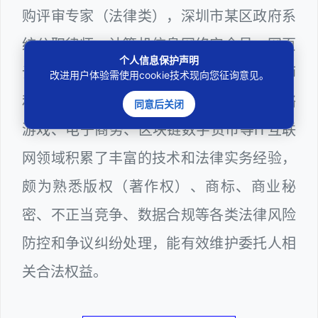
购评审专家（法律类），深圳市某区政府系
统公职律师、计算机信息网络安全员、网页
个人信息保护声明
设计师、计算机程序员、服务器维护工程师
改进用户体验需使用cookie技术现向您征询意见。
和网站站长多年，在软件程序源代码、网络
同意后关闭
游戏、电子商务、区块链数字货币等IT互联
网领域积累了丰富的技术和法律实务经验，
颇为熟悉版权（著作权）、商标、商业秘
密、不正当竞争、数据合规等各类法律风险
防控和争议纠纷处理，能有效维护委托人相
关合法权益。