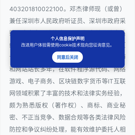
403201810022100。邓杰律师现（或曾）
兼任深圳市人民政府听证员、深圳市政府采
购评审专家（法律类），深圳市某区政府系
个人信息保护声明
统公职律师、计算机信息网络安全员、网页
改进用户体验需使用cookie技术现向您征询意见。
设计师、计算机程序员、服务器维护工程师
同意后关闭
和网站站长多年，在软件程序源代码、网络
游戏、电子商务、区块链数字货币等IT互联
网领域积累了丰富的技术和法律实务经验，
颇为熟悉版权（著作权）、商标、商业秘
密、不正当竞争、数据合规等各类法律风险
防控和争议纠纷处理，能有效维护委托人相