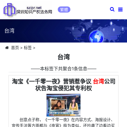
繁體
台湾
首页
>
标签
>
台湾
――本标签下共聚合1条信息――
淘宝《一千零一夜》营销惹争议
台湾
公司
状告淘宝侵犯其专利权
创意点子称，《一千零一夜》在内容方式、海报设计、
宣传手法等方面都与《夜宵》极为类似，还抄袭了边看边买