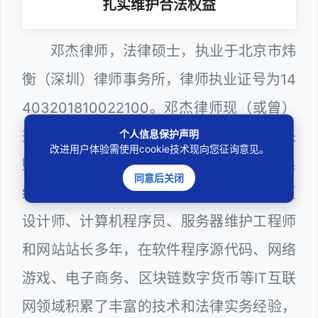
扎实维护合法权益
邓杰律师，法律硕士，执业于北京市炜
衡（深圳）律师事务所，律师执业证号为14
403201810022100。邓杰律师现（或曾）
个人信息保护声明
兼任深圳市人民政府听证员、深圳市政府采
改进用户体验需使用cookie技术现向您征询意见。
购评审专家（法律类），深圳市某区政府系
同意后关闭
统公职律师、计算机信息网络安全员、网页
设计师、计算机程序员、服务器维护工程师
和网站站长多年，在软件程序源代码、网络
游戏、电子商务、区块链数字货币等IT互联
网领域积累了丰富的技术和法律实务经验，