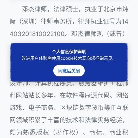
邓杰律师，法律硕士，执业于北京市炜
衡（深圳）律师事务所，律师执业证号为14
403201810022100。邓杰律师现（或曾）
兼任深圳市人民政府听证员、深圳市政府采
个人信息保护声明
购评审专家（法律类），深圳市某区政府系
改进用户体验需使用cookie技术现向您征询意见。
统公职律师、计算机信息网络安全员、网页
同意后关闭
设计师、计算机程序员、服务器维护工程师
和网站站长多年，在软件程序源代码、网络
游戏、电子商务、区块链数字货币等IT互联
网领域积累了丰富的技术和法律实务经验，
颇为熟悉版权（著作权）、商标、商业秘