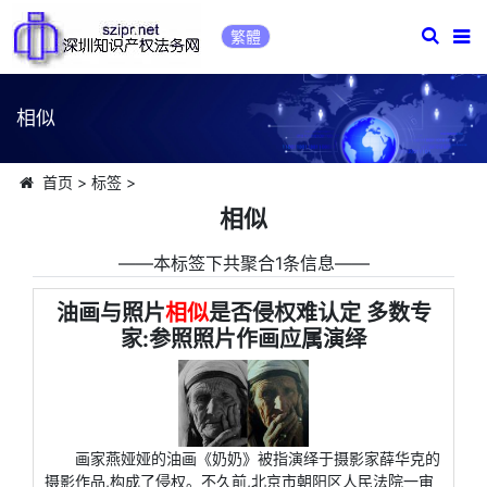
繁體
相似
首页
>
标签
>
相似
――本标签下共聚合1条信息――
油画与照片
相似
是否侵权难认定 多数专
家:参照照片作画应属演绎
画家燕娅娅的油画《奶奶》被指演绎于摄影家薛华克的
摄影作品,构成了侵权。不久前,北京市朝阳区人民法院一审