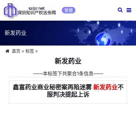
繁體
新发药业
首页
>
标签
>
新发药业
――本标签下共聚合1条信息――
鑫富药业商业秘密案再陷迷雾
新发药业
不
服判决提起上诉