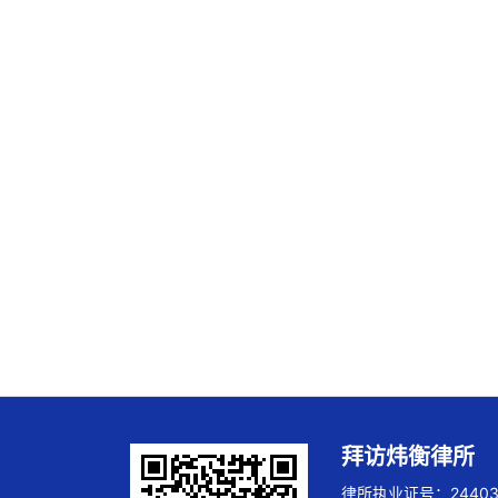
拜访炜衡律所
律所执业证号：244032