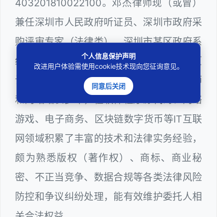
403201810022100。邓杰律师现（或曾）
兼任深圳市人民政府听证员、深圳市政府采
购评审专家（法律类），深圳市某区政府系
个人信息保护声明
统公职律师、计算机信息网络安全员、网页
改进用户体验需使用cookie技术现向您征询意见。
设计师、计算机程序员、服务器维护工程师
同意后关闭
和网站站长多年，在软件程序源代码、网络
游戏、电子商务、区块链数字货币等IT互联
网领域积累了丰富的技术和法律实务经验，
颇为熟悉版权（著作权）、商标、商业秘
密、不正当竞争、数据合规等各类法律风险
防控和争议纠纷处理，能有效维护委托人相
关合法权益。