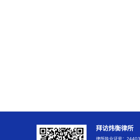
拜访炜衡律所
律所执业证号：244032