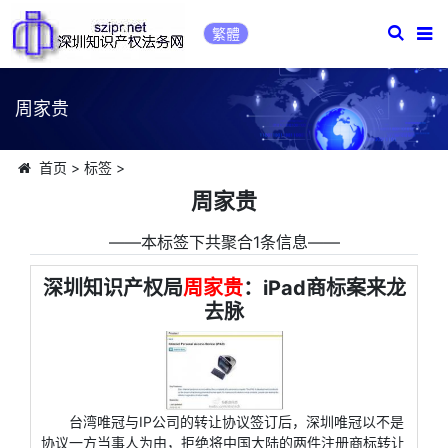
繁體
周家贵
首页
>
标签
>
周家贵
――本标签下共聚合1条信息――
深圳知识产权局
周家贵
：iPad商标案来龙
去脉
台湾唯冠与IP公司的转让协议签订后，深圳唯冠以不是
协议一方当事人为由，拒绝将中国大陆的两件注册商标转让