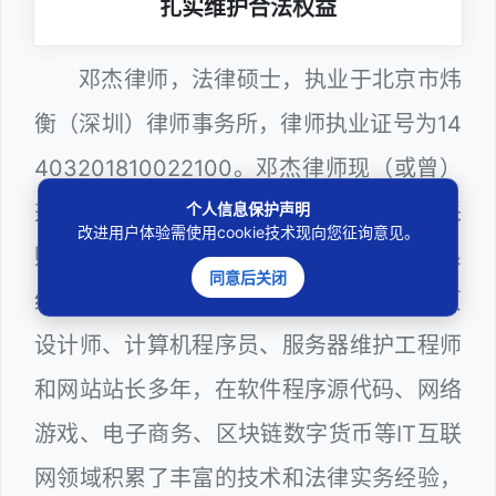
扎实维护合法权益
邓杰律师，法律硕士，执业于北京市炜
衡（深圳）律师事务所，律师执业证号为14
403201810022100。邓杰律师现（或曾）
个人信息保护声明
兼任深圳市人民政府听证员、深圳市政府采
改进用户体验需使用cookie技术现向您征询意见。
购评审专家（法律类），深圳市某区政府系
同意后关闭
统公职律师、计算机信息网络安全员、网页
设计师、计算机程序员、服务器维护工程师
和网站站长多年，在软件程序源代码、网络
游戏、电子商务、区块链数字货币等IT互联
网领域积累了丰富的技术和法律实务经验，