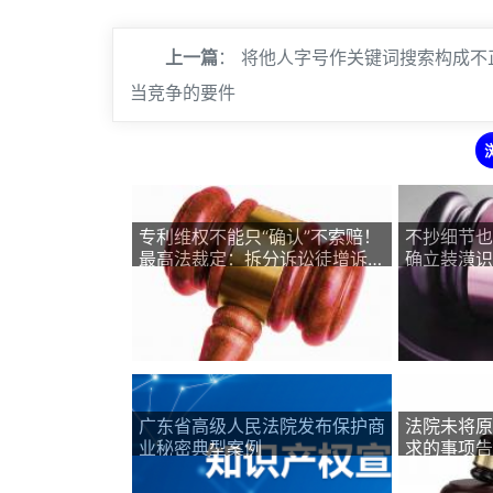
上一篇
：
将他人字号作关键词搜索构成不
当竞争的要件
专利维权不能只“确认”不索赔！
不抄细节也
最高法裁定：拆分诉讼徒增诉累
确立装潢识
不予支持
广东省高级人民法院发布保护商
法院未将原
业秘密典型案例
求的事项告
定程序