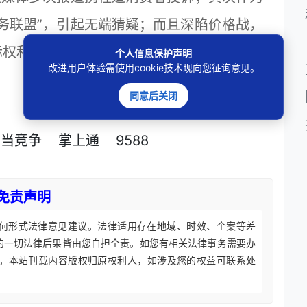
务联盟”，引起无端猜疑；而且深陷价格战，
标权和不正当竞争被诉至法庭。携程到底进入
个人信息保护声明
改进用户体验需使用cookie技术现向您征询意见。
同意后关闭
正当竞争
掌上通
9588
免责声明
何形式法律意见建议。法律适用存在地域、时效、个案等差
的一切法律后果皆由您自担全责。如您有相关法律事务需要办
。本站刊载内容版权归原权利人，如涉及您的权益可联系处