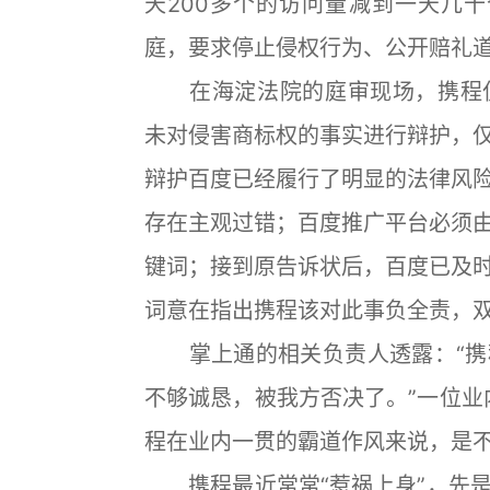
天200多个的访问量减到一天几
庭，要求停止侵权行为、公开赔礼道
在海淀法院的庭审现场，携程仅质疑
未对侵害商标权的事实进行辩护，
辩护百度已经履行了明显的法律风
存在主观过错；百度推广平台必须
键词；接到原告诉状后，百度已及
词意在指出携程该对此事负全责，
掌上通的相关负责人透露：“携
不够诚恳，被我方否决了。”一位业
程在业内一贯的霸道作风来说，是
携程最近常常“惹祸上身”，先是