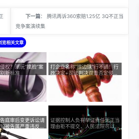
正
下一篇
：
腾讯再诉360索赔1.25亿 3Q不正当
竞争案演续集
浏览相关文章
侵权？潮玩“撞脸”案
打企业名称“擦边球”行不通！行
别新标准
政决定+司法判决双重否定侵权
行为
告庭审后变更诉讼请
证据控制人负有举证责任无正当
知被告属严重违反法
理由拒不提交，人民法院可以推
定证据内容不利于证据控制人