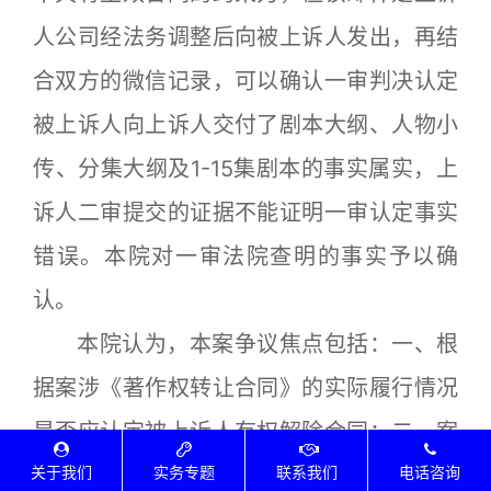
人公司经法务调整后向被上诉人发出，再结
合双方的微信记录，可以确认一审判决认定
被上诉人向上诉人交付了剧本大纲、人物小
传、分集大纲及1-15集剧本的事实属实，上
诉人二审提交的证据不能证明一审认定事实
错误。本院对一审法院查明的事实予以确
认。
本院认为，本案争议焦点包括：一、根
据案涉《著作权转让合同》的实际履行情况
是否应认定被上诉人有权解除合同；二、案
关于我们
涉《著作权转让合同》是否应确认于2016年
实务专题
联系我们
电话咨询