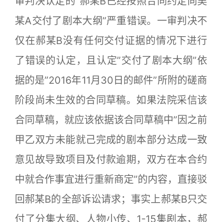
审判决认定的”郝某B已经按照合同约定向吴
某A交付了剧本大纲”严重错误。一审判决不
仅在郝某B没有任何交付证据的情况下进行
了错误的认定，且认定”交付了剧本大纲”依
据的是”2016年11月30日的邮件”所附的磋商
阶段尚未生效的合同草稿。如果法院采信该
合同草稿，就应该依据该合同草稿中”因之前
甲乙双方未能就己完成的剧本部分达成一致
意见故导致项目及付款逾期，双方在本合约
中就合作事宜进行重新商定”的内容，直接驳
回郝某B的全部诉讼请求；事实上郝某B只交
付了分集大纲、人物小传、1-15集剧本，郝