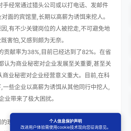
对手经常通过猎头公司或以打电话、发邮件
企业对面的宾馆里,长期以高薪为诱饵来挖人。
因,有不少关键岗位的人被挖走,不可避免地
既害怕,又感到颇为无奈。
的贡献率为38%,目前已经达到了82%。在省
业都认为商业秘密对企业发展至关重要,甚至关
也认商业秘密对企业经营意义重大。目前,在科
,一些企业以高薪为诱饵从其他同行中挖人,
少企业带来了极大困扰。
个人信息保护声明
的现象:接受调查的70家企业对商业秘密纠
改进用户体验需使用cookie技术现向您征询意见。