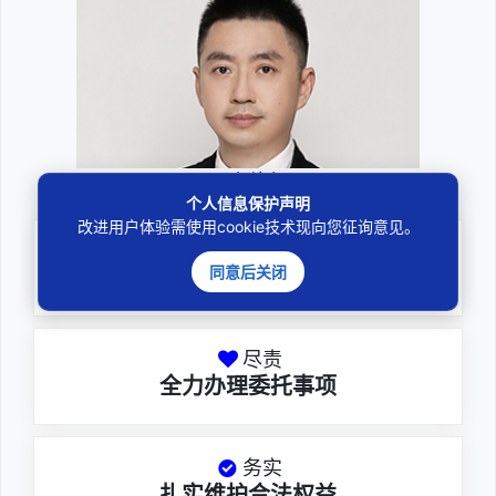
邓杰律师
个人信息保护声明
改进用户体验需使用cookie技术现向您征询意见。
专业
同意后关闭
深耕厚积聚焦专注
尽责
全力办理委托事项
务实
扎实维护合法权益