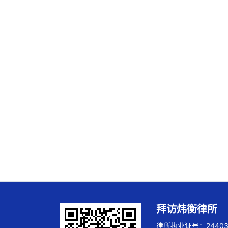
拜访炜衡律所
律所执业证号：244032